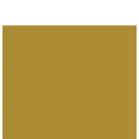
КВИК-КАПЛЕРЫ
ОРИГИНАЛЬНАЯ ПРОДУКЦИЯ РЕМЭКС
МАШИНОСТРОЕНИЕ
СЕРВИС И ЗАПАСНЫЕ ЧАСТИ
Кузовной ремонт грузовых автомобилей
Слесарный ремонт
Запасные части и аксессуары:
АРЕНДА
КОНТАКТЫ
...
О КОМПАНИИ
Новости
Вакансии
Политика конфиденциальности
Гарантийные обязательства
Сертификаты
КАТАЛОГ ТЕХНИКИ
ГРУЗОВЫЕ АВТОМОБИЛИ
МАГИСТРАЛЬНЫЕ ТЯГАЧИ
СТРОИТЕЛЬНЫЕ ТЯГАЧИ
ПОЛНОПРИВОДНЫЕ САМОСВАЛЫ
СТРОИТЕЛЬНЫЕ САМОСВАЛЫ
КАРЬЕРНЫЕ САМОСВАЛЫ