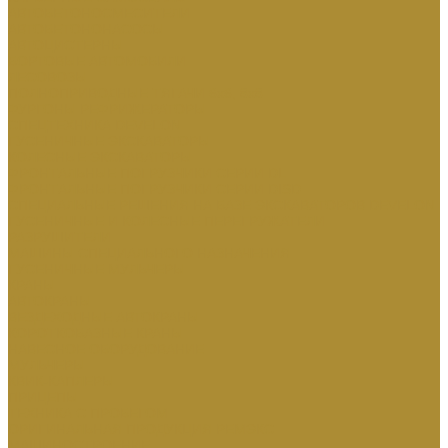
АВТОБЕТОНОСМЕСИТЕЛИ
АВТОБЕТОНОНАСОСЫ
АВТОЦИСТЕРНЫ
БОРТОВЫЕ АВТОМОБИЛИ
ЛЕСОВОЗЫ
ПОЛНОПРИВОДНЫЕ ТЯГАЧИ 6х6, 8х8
ФУРГОНЫ РЕФРИЖЕРАТОРЫ
СПЕЦТЕХНИКА DEVELON
ГУСЕНИЧНЫЕ ЭКСКАВАТОРЫ
КОЛЕСНЫЕ ЭКСКАВАТОРЫ
ФРОНТАЛЬНЫЕ ПОГРУЗЧИКИ СЕРИИ DL
ФРОНТАЛЬНЫЕ ПОГРУЗЧИКИ СЕРИИ DISD
СПЕЦИАЛЬНЫЕ РЕШЕНИЯ НА БАЗЕ ЭКСКАВАТОРОВ DEVELON
ГУСЕНИЧНЫЕ И КОЛЕСНЫЕ ПЕРЕГРУЖАТЕЛИ
РАЗРУШИТЕЛИ
МАШИНЫ СПЕЦИАЛЬНОГО НАЗНАЧЕНИЯ
ГУСЕНИЧНЫЕ МУЛЬЧЕРЫ
КРАНЫ
АВТОКРАНЫ
ВЕЗДЕХОДНЫЕ АВТОКРАНЫ
КОРОТКОБАЗНЫЕ КРАНЫ
НАВЕСНОЕ ОБОРУДОВАНИЕ
МУЛЬЧЕРЫ
КВИК-КАПЛЕРЫ
ПРИЦЕПЫ
ТЕХНИКА С ПРОБЕГОМ
ОРИГИНАЛЬНАЯ ПРОДУКЦИЯ РЕМЭКС
МАШИНОСТРОЕНИЕ