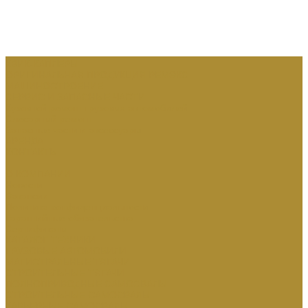
КВИК-КАПЛЕРЫ
ОРИГИНАЛЬНАЯ ПРОДУКЦИЯ РЕМЭКС
МАШИНОСТРОЕНИЕ
СЕРВИС И ЗАПАСНЫЕ ЧАСТИ
Кузовной ремонт грузовых автомобилей
Слесарный ремонт
Запасные части и аксессуары:
АРЕНДА
КОНТАКТЫ
...
О КОМПАНИИ
Новости
Вакансии
Политика конфиденциальности
Гарантийные обязательства
Сертификаты
КАТАЛОГ ТЕХНИКИ
ГРУЗОВЫЕ АВТОМОБИЛИ
МАГИСТРАЛЬНЫЕ ТЯГАЧИ
СТРОИТЕЛЬНЫЕ ТЯГАЧИ
ПОЛНОПРИВОДНЫЕ САМОСВАЛЫ
СТРОИТЕЛЬНЫЕ САМОСВАЛЫ
КАРЬЕРНЫЕ САМОСВАЛЫ