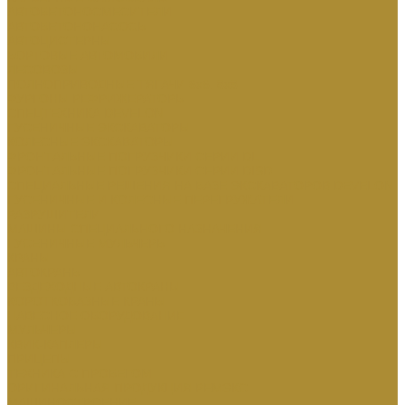
АВТОБЕТОНОСМЕСИТЕЛИ
АВТОБЕТОНОНАСОСЫ
АВТОЦИСТЕРНЫ
БОРТОВЫЕ АВТОМОБИЛИ
ЛЕСОВОЗЫ
ПОЛНОПРИВОДНЫЕ ТЯГАЧИ 6х6, 8х8
ФУРГОНЫ РЕФРИЖЕРАТОРЫ
СПЕЦТЕХНИКА DEVELON
ГУСЕНИЧНЫЕ ЭКСКАВАТОРЫ
КОЛЕСНЫЕ ЭКСКАВАТОРЫ
ФРОНТАЛЬНЫЕ ПОГРУЗЧИКИ СЕРИИ DL
ФРОНТАЛЬНЫЕ ПОГРУЗЧИКИ СЕРИИ DISD
СПЕЦИАЛЬНЫЕ РЕШЕНИЯ НА БАЗЕ ЭКСКАВАТОРОВ DEVELON
ГУСЕНИЧНЫЕ И КОЛЕСНЫЕ ПЕРЕГРУЖАТЕЛИ
РАЗРУШИТЕЛИ
МАШИНЫ СПЕЦИАЛЬНОГО НАЗНАЧЕНИЯ
ГУСЕНИЧНЫЕ МУЛЬЧЕРЫ
КРАНЫ
АВТОКРАНЫ
ВЕЗДЕХОДНЫЕ АВТОКРАНЫ
КОРОТКОБАЗНЫЕ КРАНЫ
НАВЕСНОЕ ОБОРУДОВАНИЕ
МУЛЬЧЕРЫ
КВИК-КАПЛЕРЫ
ПРИЦЕПЫ
ТЕХНИКА С ПРОБЕГОМ
ОРИГИНАЛЬНАЯ ПРОДУКЦИЯ РЕМЭКС
МАШИНОСТРОЕНИЕ