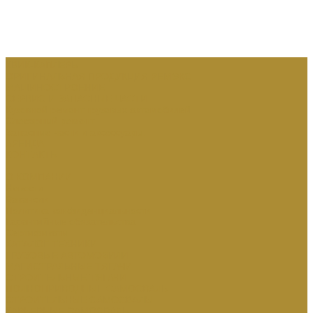
КВИК-КАПЛЕРЫ
ОРИГИНАЛЬНАЯ ПРОДУКЦИЯ РЕМЭКС
МАШИНОСТРОЕНИЕ
СЕРВИС И ЗАПАСНЫЕ ЧАСТИ
Кузовной ремонт грузовых автомобилей
Слесарный ремонт
Запасные части и аксессуары:
АРЕНДА
КОНТАКТЫ
...
О КОМПАНИИ
Новости
Вакансии
Политика конфиденциальности
Гарантийные обязательства
Сертификаты
КАТАЛОГ ТЕХНИКИ
ГРУЗОВЫЕ АВТОМОБИЛИ
МАГИСТРАЛЬНЫЕ ТЯГАЧИ
СТРОИТЕЛЬНЫЕ ТЯГАЧИ
ПОЛНОПРИВОДНЫЕ САМОСВАЛЫ
СТРОИТЕЛЬНЫЕ САМОСВАЛЫ
КАРЬЕРНЫЕ САМОСВАЛЫ