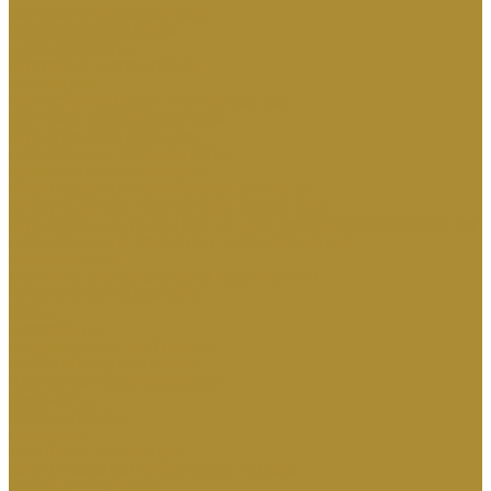
АВТОБЕТОНОСМЕСИТЕЛИ
АВТОБЕТОНОНАСОСЫ
АВТОЦИСТЕРНЫ
БОРТОВЫЕ АВТОМОБИЛИ
ЛЕСОВОЗЫ
ПОЛНОПРИВОДНЫЕ ТЯГАЧИ 6х6, 8х8
ФУРГОНЫ РЕФРИЖЕРАТОРЫ
СПЕЦТЕХНИКА DEVELON
ГУСЕНИЧНЫЕ ЭКСКАВАТОРЫ
КОЛЕСНЫЕ ЭКСКАВАТОРЫ
ФРОНТАЛЬНЫЕ ПОГРУЗЧИКИ СЕРИИ DL
ФРОНТАЛЬНЫЕ ПОГРУЗЧИКИ СЕРИИ DISD
СПЕЦИАЛЬНЫЕ РЕШЕНИЯ НА БАЗЕ ЭКСКАВАТОРОВ DEVELON
ГУСЕНИЧНЫЕ И КОЛЕСНЫЕ ПЕРЕГРУЖАТЕЛИ
РАЗРУШИТЕЛИ
МАШИНЫ СПЕЦИАЛЬНОГО НАЗНАЧЕНИЯ
ГУСЕНИЧНЫЕ МУЛЬЧЕРЫ
КРАНЫ
АВТОКРАНЫ
ВЕЗДЕХОДНЫЕ АВТОКРАНЫ
КОРОТКОБАЗНЫЕ КРАНЫ
НАВЕСНОЕ ОБОРУДОВАНИЕ
МУЛЬЧЕРЫ
КВИК-КАПЛЕРЫ
ПРИЦЕПЫ
ТЕХНИКА С ПРОБЕГОМ
ОРИГИНАЛЬНАЯ ПРОДУКЦИЯ РЕМЭКС
МАШИНОСТРОЕНИЕ